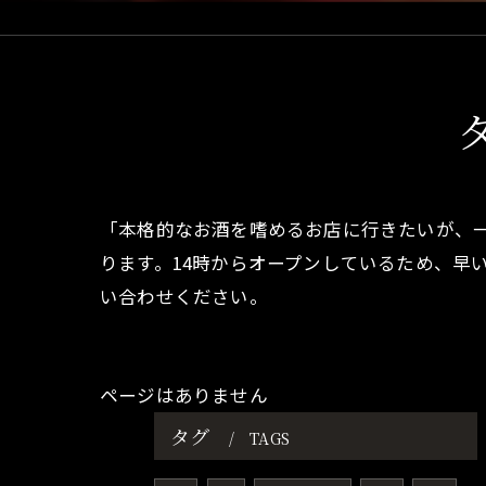
「本格的なお酒を嗜めるお店に行きたいが、
ります。14時からオープンしているため、早
い合わせください。
ページはありません
タグ
TAGS