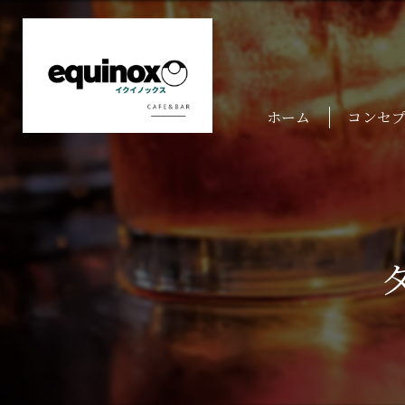
ホーム
コンセ