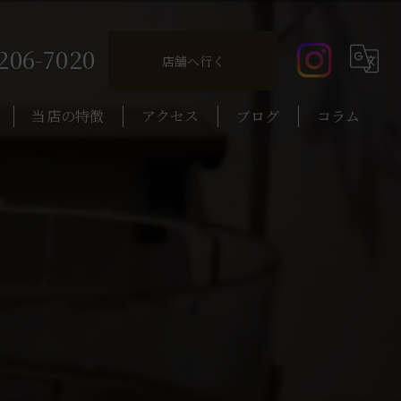
206-7020
店舗へ行く
当店の特徴
アクセス
ブログ
コラム
コーヒー
カクテル
昼飲み
ウイスキー
一人飲み