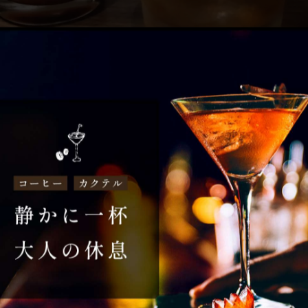
紹介します。沖縄糸満市 上原酒造㈱製造のシュガーレスコ
ルシアン向きです。
ックグラスに注ぎ、ステアして完成🍸️