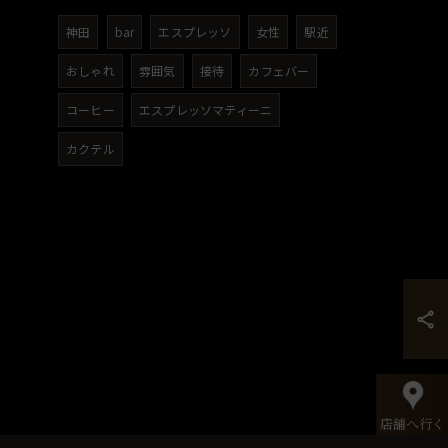
神田
bar
エスプレッソ
女性
駅近
おしゃれ
雰囲気
接待
カフェバー
コーヒー
エスプレッソマティーニ
カクテル
店舗へ行く