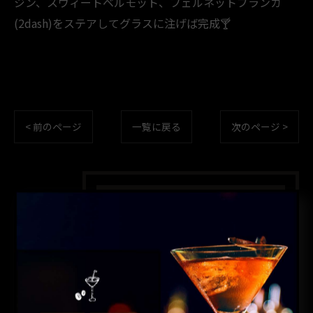
ジン、スウィートベルモット、フェルネットブランカ
(2dash)をステアしてグラスに注げば完成🍸️
< 前のページ
一覧に戻る
次のページ >
カテゴリー
CATEGORIES
全てのカテゴリー
コーヒー
カクテル
昼飲み