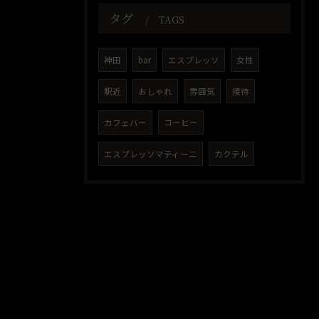
タグ
TAGS
神田
bar
エスプレッソ
女性
駅近
おしゃれ
雰囲気
接待
カフェバー
コーヒー
エスプレッソマティーニ
カクテル