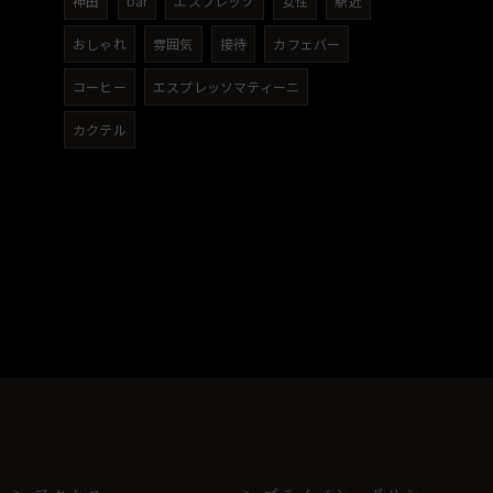
神田
bar
エスプレッソ
女性
駅近
おしゃれ
雰囲気
接待
カフェバー
コーヒー
エスプレッソマティーニ
カクテル