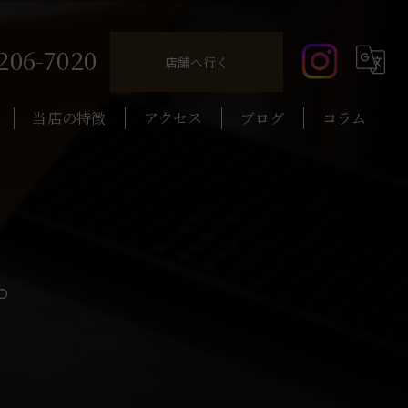
206-7020
店舗へ行く
当店の特徴
アクセス
ブログ
コラム
コーヒー
カクテル
。
昼飲み
ウイスキー
一人飲み