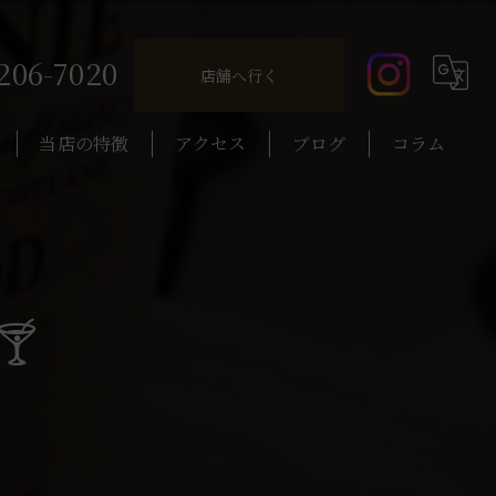
206-7020
店舗へ行く
当店の特徴
アクセス
ブログ
コラム
コーヒー
カクテル
️
昼飲み
ウイスキー
一人飲み