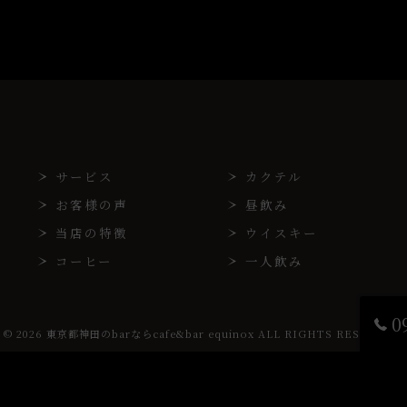
サービス
カクテル
お客様の声
昼飲み
当店の特徴
ウイスキー
コーヒー
一人飲み
0
© 2026 東京都神田のbarならcafe&bar equinox ALL RIGHTS RESERVED.