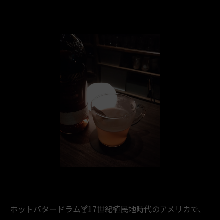
ホットバタードラム🍸️17世紀植民地時代のアメリカで、