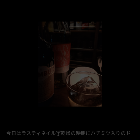
今日はラスティネイル🍸️乾燥の時期にハチミツ入りのド