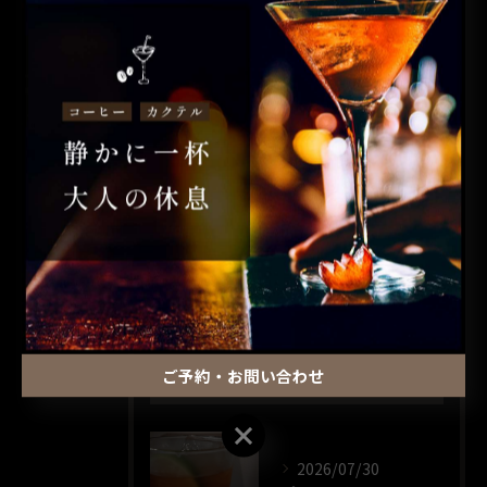
カテゴリー
CATEGORIES
全てのカテゴリー
コーヒー
カクテル
昼飲み
ウイスキー
一人飲み
ご予約・お問い合わせ
最近の投稿
RECENT POSTS
ご予約・お問い合わせ
2026/07/30