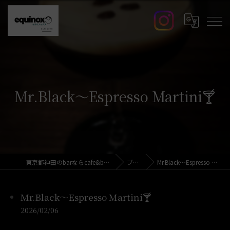
Mr.Black～Espresso Martini🍸️
東京都神田のbarならcafe&bar equinox
ブログ
Mr.Black～Espresso Martini🍸️
Mr.Black～Espresso Martini🍸️
2026/02/06