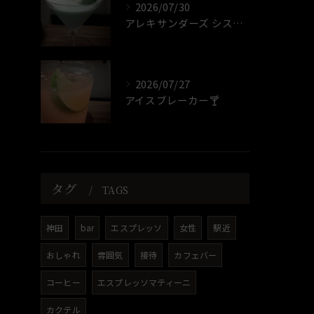
2026/07/30
アレキサンダーズ シスター🍸️
2026/07/27
アイスブレーカー🍸️
タグ
TAGS
神田
bar
エスプレッソ
女性
駅近
おしゃれ
雰囲気
接待
カフェバー
コーヒー
エスプレッソマティーニ
カクテル