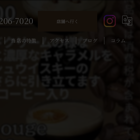
206-7020
店舗へ行く
当店の特徴
アクセス
ブログ
コラム
コーヒー
カクテル
昼飲み
ウイスキー
一人飲み