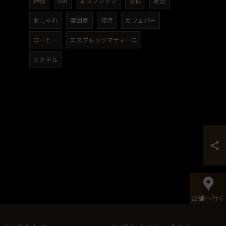
神田
bar
エスプレッソ
女性
駅近
おしゃれ
雰囲気
接待
カフェバー
コーヒー
エスプレッソマティーニ
カクテル
店舗へ行く