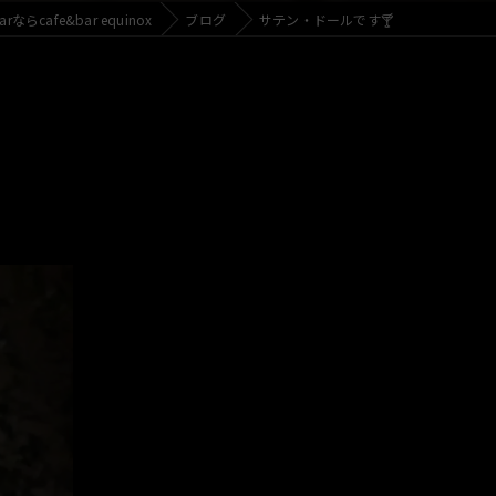
らcafe&bar equinox
ブログ
サテン・ドールです🍸️